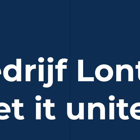
rijf Lont
et it unit