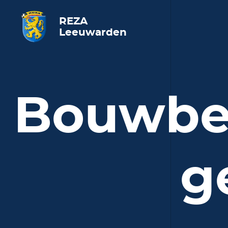
REZA
Leeuwarden
Bouwbed
g