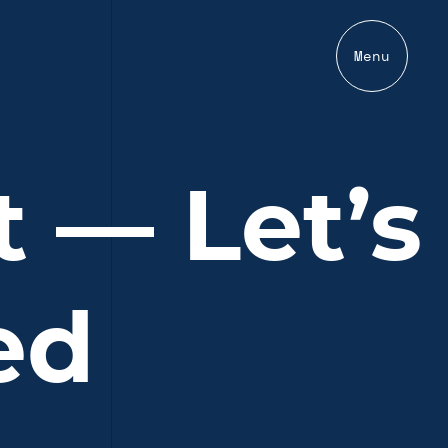
Menu
 — Let’s
ed