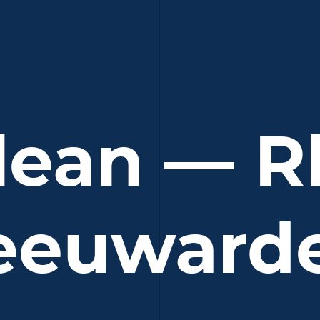
lean — R
eeuward