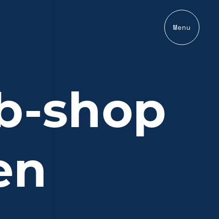
Menu
b-shop
en