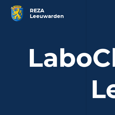
REZA
Leeuwarden
LaboC
L