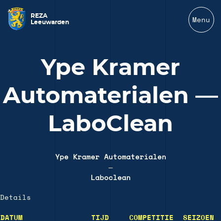
REZA
Menu
Leeuwarden
Ype Kramer
Automaterialen —
LaboClean
Ype Kramer Automaterialen
—
Laboclean
Details
DATUM
TIJD
COMPETITIE
SEIZOEN