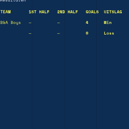
Resultaten
TEAM
1ST HALF
2ND HALF
GOALS
UITSLAG
B&A Boys
—
—
4
Win
—
—
0
Loss