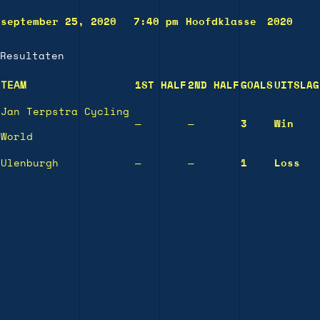
september 25, 2020
7:40 pm
Hoofdklasse
2020
Resultaten
TEAM
1ST HALF
2ND HALF
GOALS
UITSLAG
Jan Terpstra Cycling
—
—
3
Win
World
Ulenburgh
—
—
1
Loss