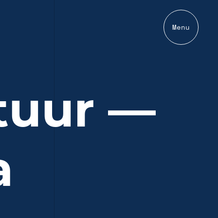
Menu
tuur —
a