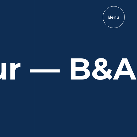
Menu
ur — B&A