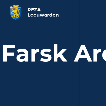
REZA
Leeuwarden
Farsk A