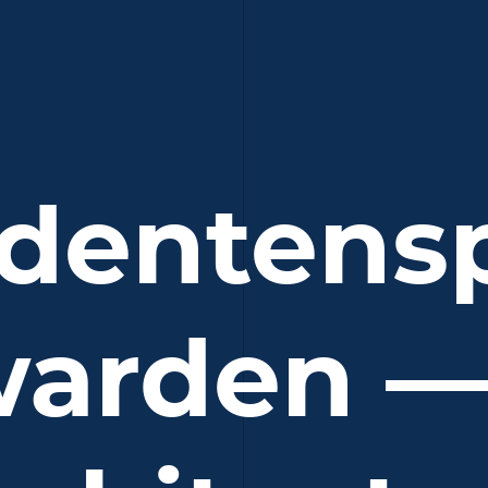
dentens
arden —