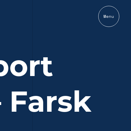
Menu
port
 Farsk