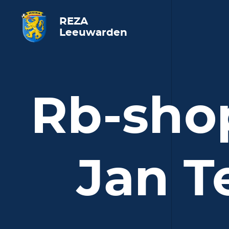
REZA
Leeuwarden
Rb-sho
Jan T