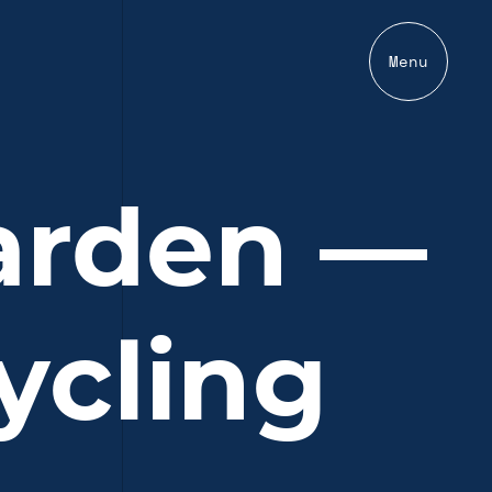
Menu
arden —
ycling