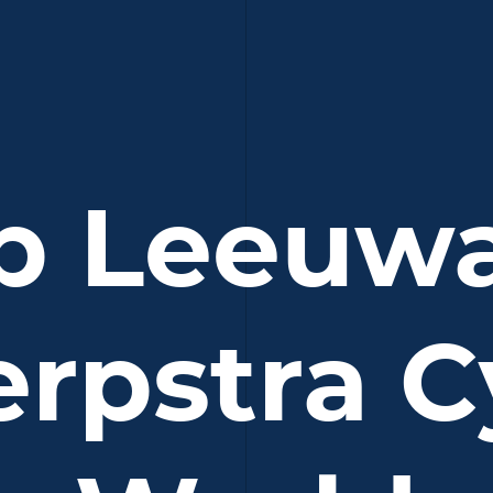
p Leeuw
erpstra C