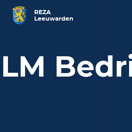
REZA
Leeuwarden
LM Bedr