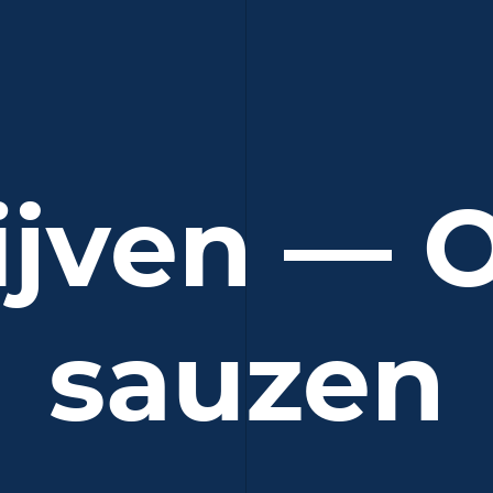
ijven — O
sauzen