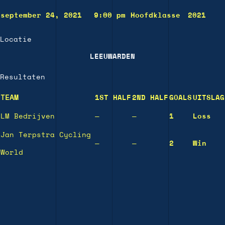
september 24, 2021
9:00 pm
Hoofdklasse
2021
Locatie
LEEUWARDEN
Resultaten
TEAM
1ST HALF
2ND HALF
GOALS
UITSLAG
LM Bedrijven
—
—
1
Loss
Jan Terpstra Cycling
—
—
2
Win
World