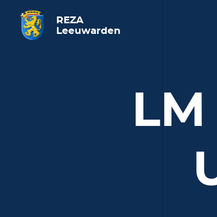
REZA
Leeuwarden
LM 