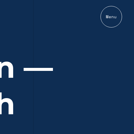
Menu
en —
h