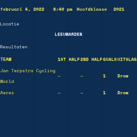
februari 4, 2022
8:40 pm
Hoofdklasse
2021
Locatie
LEEUWARDEN
Resultaten
TEAM
1ST HALF
2ND HALF
GOALS
UITSLAG
Jan Terpstra Cycling
—
—
1
Draw
World
Aeres
—
—
1
Draw