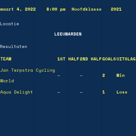
maart 4, 2022
8:00 pm
Hoofdklasse
2021
Locatie
LEEUWARDEN
Resultaten
TEAM
1ST HALF
2ND HALF
GOALS
UITSLAG
Jan Terpstra Cycling
—
—
2
Win
World
Aqua Delight
—
—
1
Loss