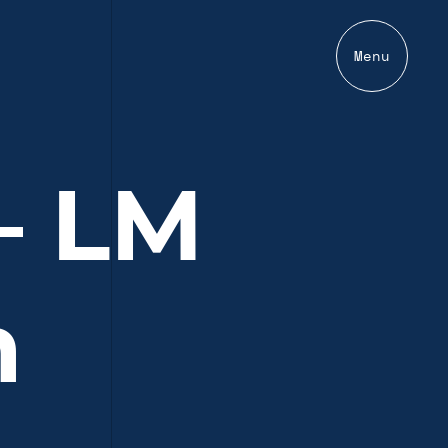
Menu
— LM
n