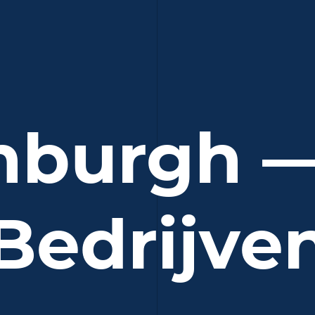
nburgh 
Bedrijve