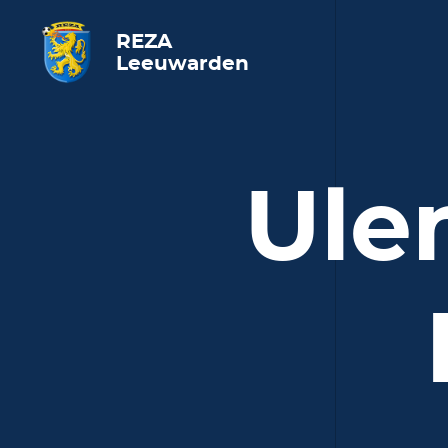
REZA
Leeuwarden
Ule