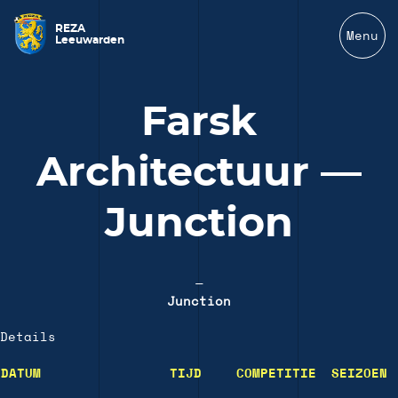
REZA
Menu
Leeuwarden
Farsk
Architectuur —
Junction
—
Junction
Details
DATUM
TIJD
COMPETITIE
SEIZOEN