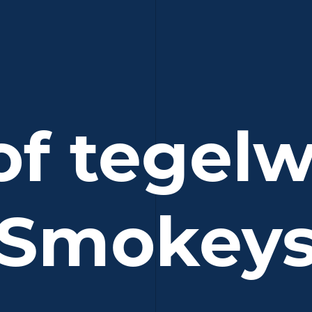
f tegel
Smokey