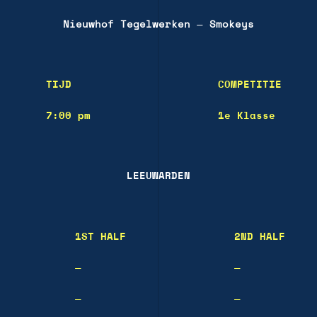
Nieuwhof Tegelwerken
—
Smokeys
TIJD
COMPETITIE
7:00 pm
1e Klasse
LEEUWARDEN
1ST HALF
2ND HALF
—
—
—
—