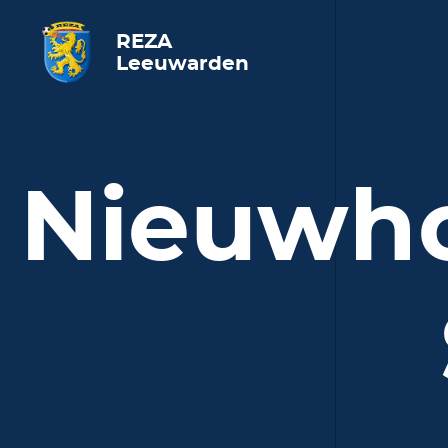
REZA
Leeuwarden
Nieuwho