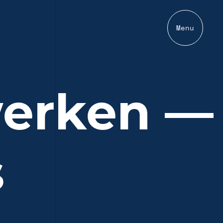
Menu
werken —
s