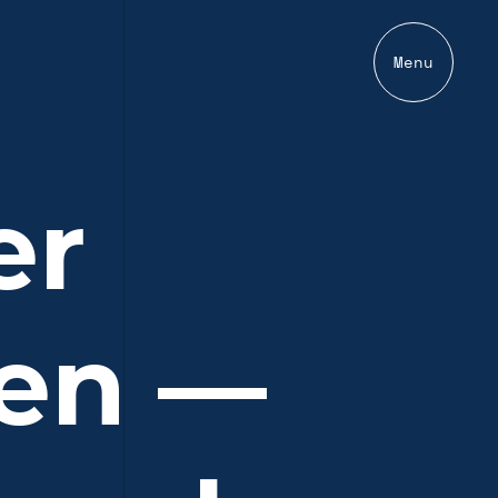
Menu
er
len —