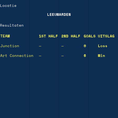
Locatie
LEEUWARDEN
Resultaten
TEAM
1ST HALF
2ND HALF
GOALS
UITSLAG
Junction
—
—
0
Loss
Art Connection
—
—
6
Win