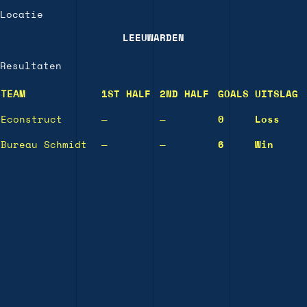
Locatie
LEEUWARDEN
Resultaten
TEAM
1ST HALF
2ND HALF
GOALS
UITSLAG
Econstruct
—
—
0
Loss
Bureau Schmidt
—
—
6
Win