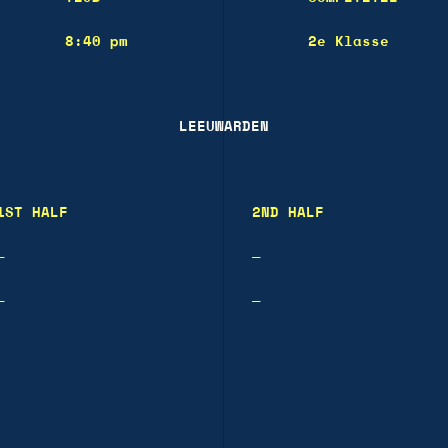
8:40 pm
2e Klasse
LEEUWARDEN
1ST HALF
2ND HALF
—
—
—
—