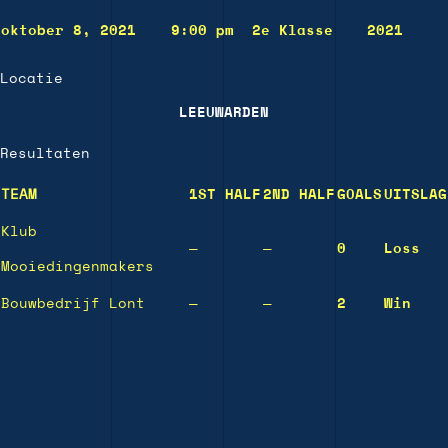
oktober 8, 2021
9:00 pm
2e Klasse
2021
Locatie
LEEUWARDEN
Resultaten
TEAM
1ST HALF
2ND HALF
GOALS
UITSLAG
Klub
—
—
0
Loss
Mooiedingenmakers
Bouwbedrijf Lont
—
—
2
Win