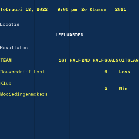
februari 18, 2022
9:00 pm
2e Klasse
2021
Locatie
LEEUWARDEN
Resultaten
TEAM
1ST HALF
2ND HALF
GOALS
UITSLAG
Bouwbedrijf Lont
—
—
0
Loss
Klub
—
—
5
Win
Mooiedingenmakers