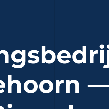
ngsbedri
ehoorn —