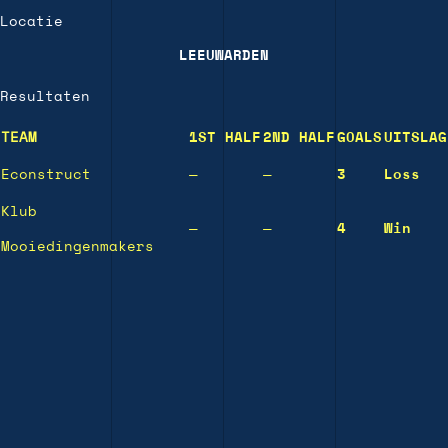
Locatie
LEEUWARDEN
Resultaten
TEAM
1ST HALF
2ND HALF
GOALS
UITSLAG
Econstruct
—
—
3
Loss
Klub
—
—
4
Win
Mooiedingenmakers