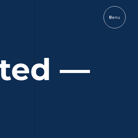
Menu
ited —