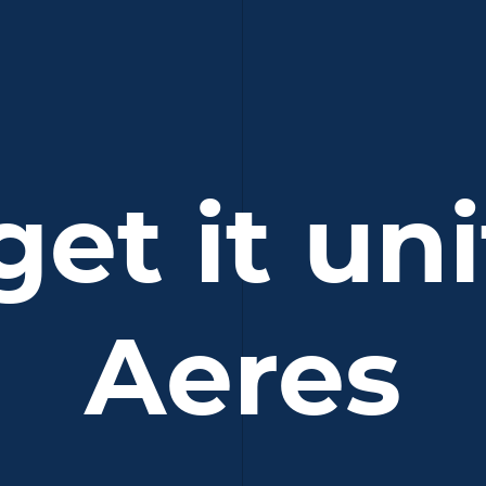
 get it un
Aeres