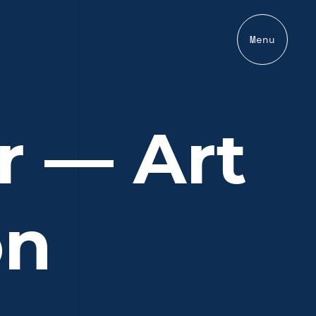
Menu
r — Art
on