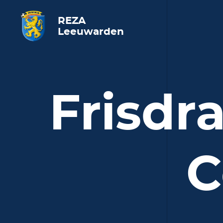
REZA
Leeuwarden
Frisdr
C