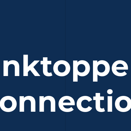
anktoppe
onnecti