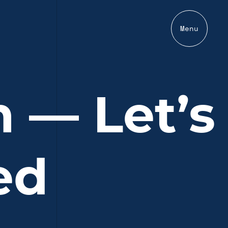
Menu
 — Let’s
ed