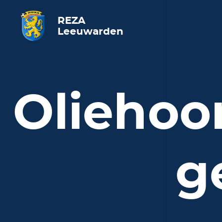
REZA
Leeuwarden
Oliehoo
g