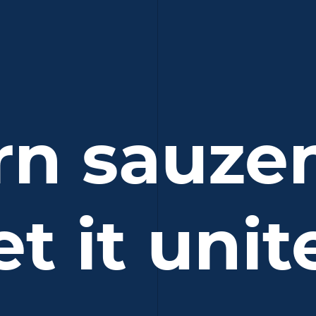
rn sauzen
et it unit