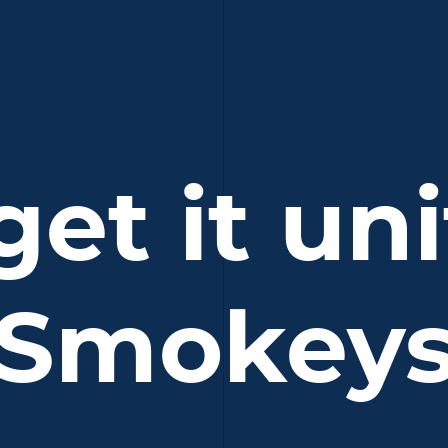
 get it un
Smokey