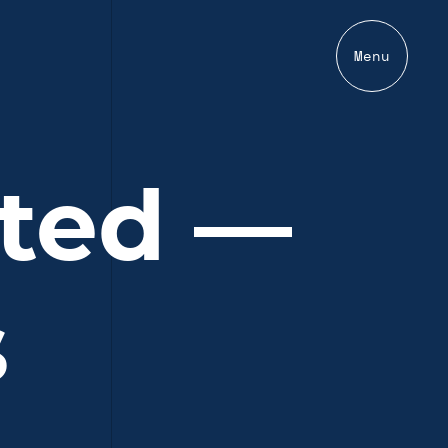
Menu
ited —
s