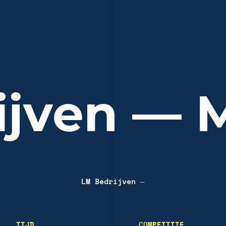
ijven — 
LM Bedrijven
—
TIJD
COMPETITIE