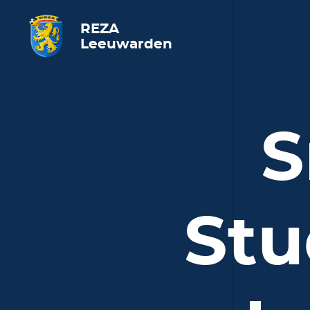
REZA
Leeuwarden
S
Stu