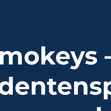
mokeys
dentens