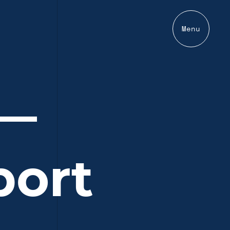
Menu
 —
port