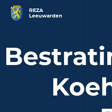
REZA
Leeuwarden
Bestrati
Koeh