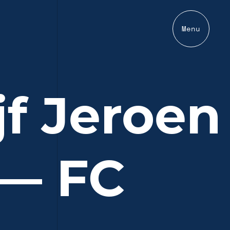
Menu
jf Jeroen
 — FC