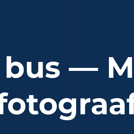
a bus — M
fotograa