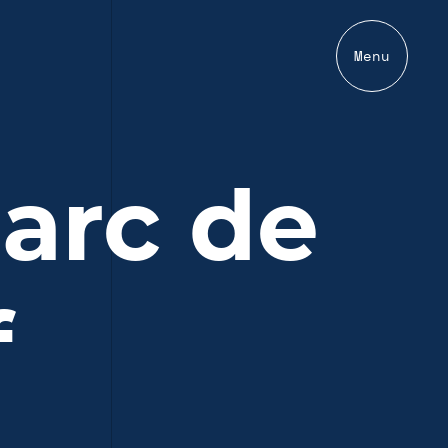
Menu
arc de
f