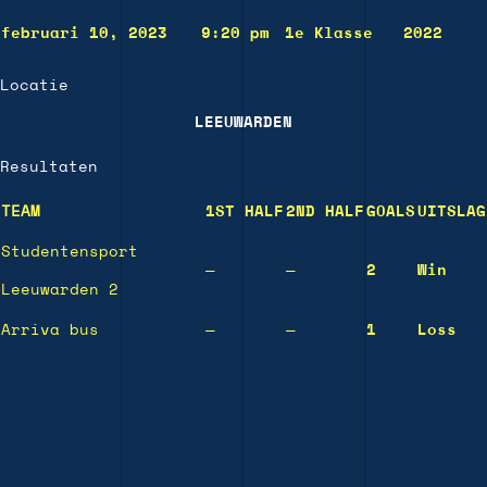
februari 10, 2023
9:20 pm
1e Klasse
2022
Locatie
LEEUWARDEN
Resultaten
TEAM
1ST HALF
2ND HALF
GOALS
UITSLAG
Studentensport
—
—
2
Win
Leeuwarden 2
Arriva bus
—
—
1
Loss