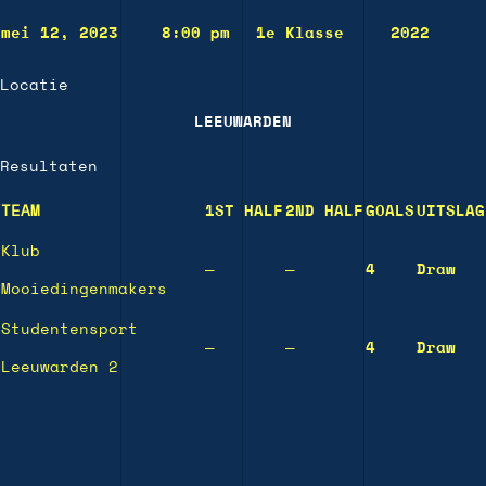
mei 12, 2023
8:00 pm
1e Klasse
2022
Locatie
LEEUWARDEN
Resultaten
TEAM
1ST HALF
2ND HALF
GOALS
UITSLAG
Klub
—
—
4
Draw
Mooiedingenmakers
Studentensport
—
—
4
Draw
Leeuwarden 2