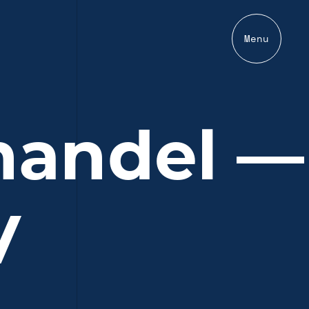
Menu
handel —
V