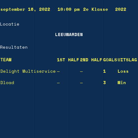
september 16, 2022
10:00 pm
2e Klasse
2022
Locatie
LEEUWARDEN
Resultaten
TEAM
1ST HALF
2ND HALF
GOALS
UITSLAG
Delight Multiservice
—
—
1
Loss
Dload
—
—
3
Win