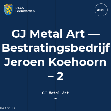
REZA
Menu
Leeuwarden
GJ Metal Art —
Bestratingsbedrijf
Jeroen Koehoorn
– 2
GJ Metal Art
—
Details