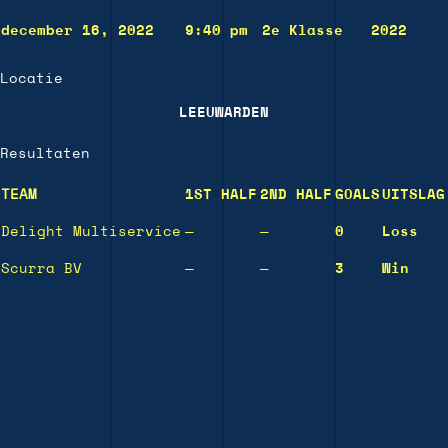
december 16, 2022
9:40 pm
2e Klasse
2022
Locatie
LEEUWARDEN
Resultaten
TEAM
1ST HALF
2ND HALF
GOALS
UITSLAG
Delight Multiservice
—
—
0
Loss
Scurra BV
—
—
3
Win