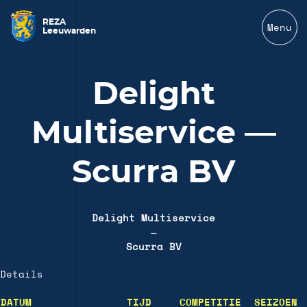
REZA
Menu
Leeuwarden
Delight
Multiservice —
Scurra BV
Delight Multiservice
—
Scurra BV
Details
DATUM
TIJD
COMPETITIE
SEIZOEN