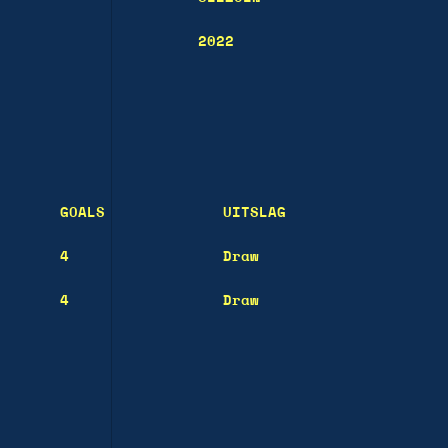
2022
GOALS
UITSLAG
4
Draw
4
Draw