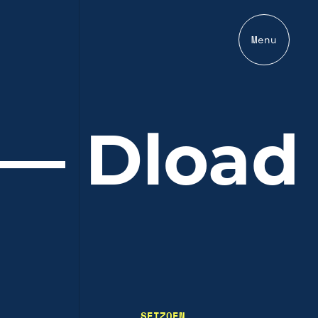
Menu
 — Dload
SEIZOEN