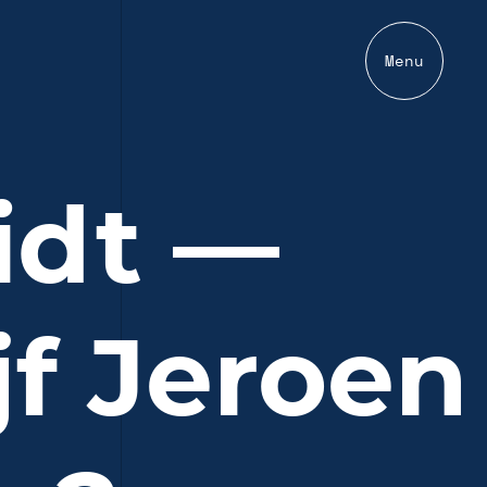
Menu
idt —
jf Jeroen