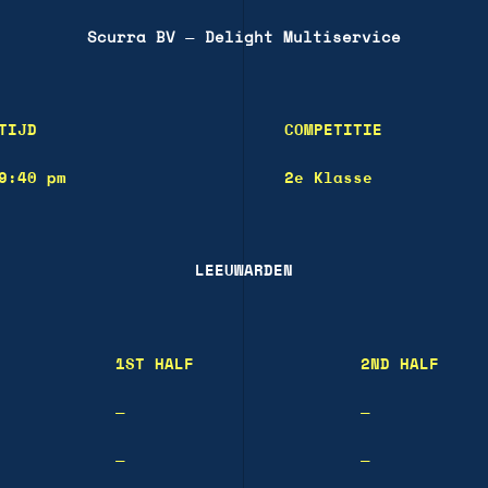
Scurra BV
—
Delight Multiservice
TIJD
COMPETITIE
9:40 pm
2e Klasse
LEEUWARDEN
1ST HALF
2ND HALF
—
—
—
—