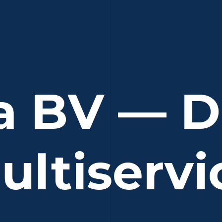
a BV — D
ultiservi