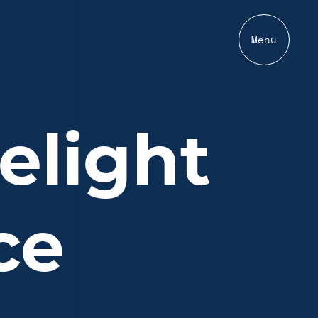
Menu
elight
ce