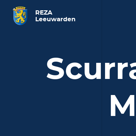
REZA
Leeuwarden
Scurr
M