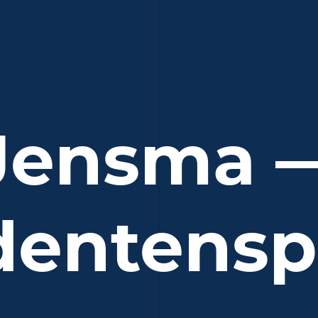
Jensma 
dentenspo