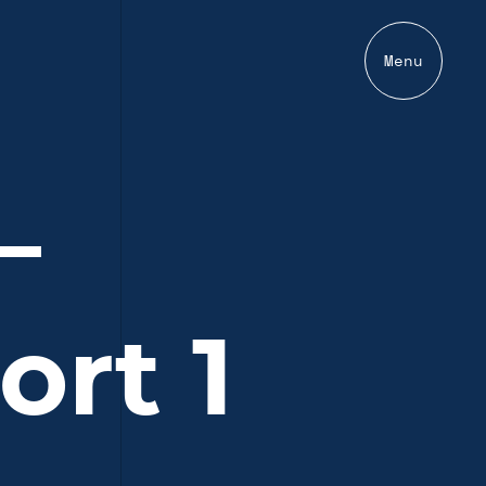
Menu
—
rt 1