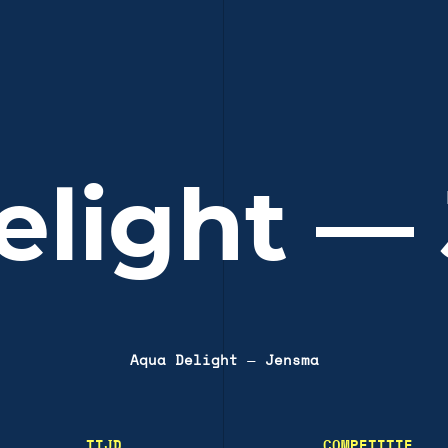
elight —
Aqua Delight
—
Jensma
TIJD
COMPETITIE