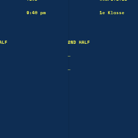
9:40 pm
1e Klasse
ALF
2ND HALF
—
—