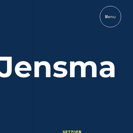
Menu
 Jensma
SEIZOEN