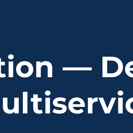
tion — De
ultiservi