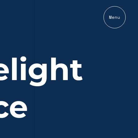
Menu
light
ce