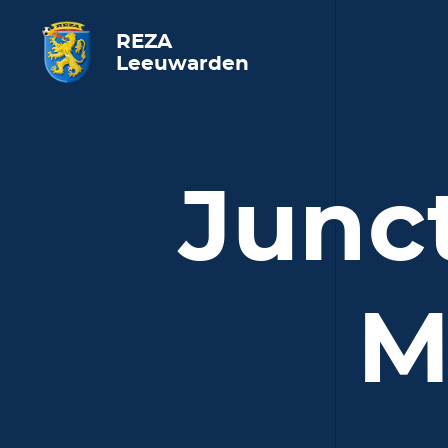
REZA
Leeuwarden
Junc
M