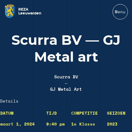
REZA
Menu
Leeuwarden
Scurra BV — GJ
Metal art
Scurra BV
—
GJ Metal Art
Details
DATUM
TIJD
COMPETITIE
SEIZOEN
maart 1, 2024
9:40 pm
1e Klasse
2023