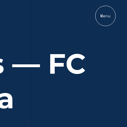
Menu
s — FC
a