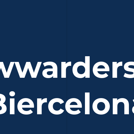
wwarder
Biercelon