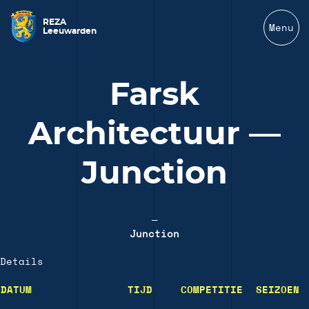
REZA
Menu
Leeuwarden
Farsk
Architectuur —
Junction
—
Junction
Details
DATUM
TIJD
COMPETITIE
SEIZOEN