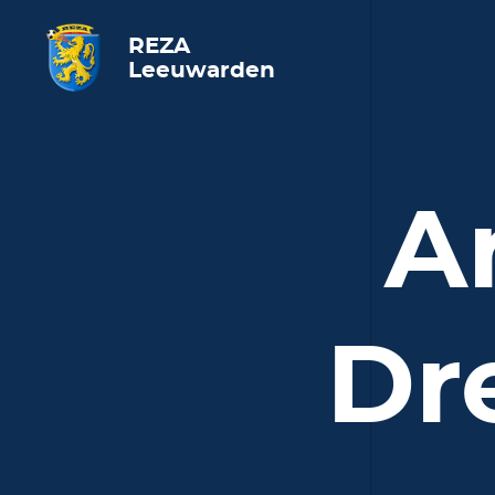
REZA
Leeuwarden
Ar
Dr