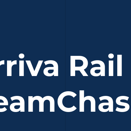
riva Rai
eamChas