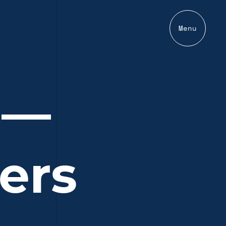
Menu
l —
ers