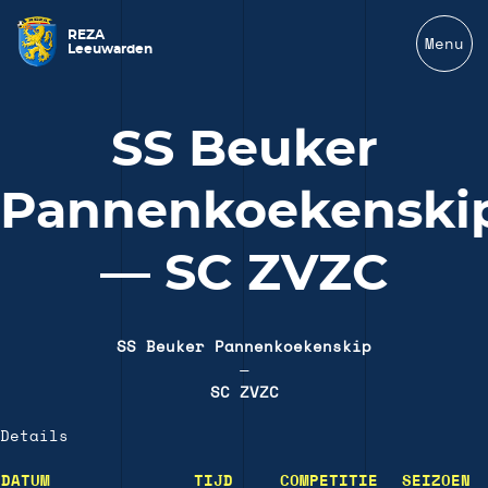
REZA
Menu
Leeuwarden
SS Beuker
Pannenkoekenski
— SC ZVZC
SS Beuker Pannenkoekenskip
—
SC ZVZC
Details
DATUM
TIJD
COMPETITIE
SEIZOEN