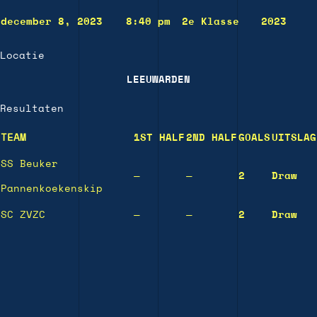
december 8, 2023
8:40 pm
2e Klasse
2023
Locatie
LEEUWARDEN
Resultaten
TEAM
1ST HALF
2ND HALF
GOALS
UITSLAG
SS Beuker
—
—
2
Draw
Pannenkoekenskip
SC ZVZC
—
—
2
Draw